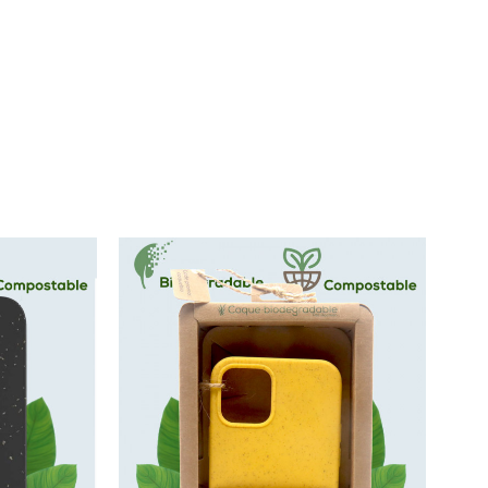
dable...
Coque IPhone 16 / IPhone 16...
x
Prix
14,99 €