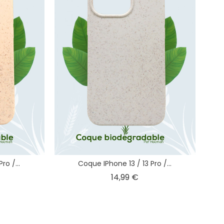
ro /...
Coque IPhone 13 / 13 Pro /...
x
Prix
14,99 €