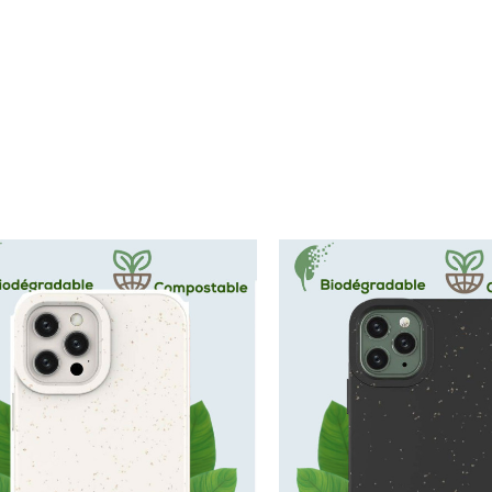
Coque IPhone 13 Orange...
Coque IPhone Biodégra
Prix
Pri
14,99 €
14,99 €