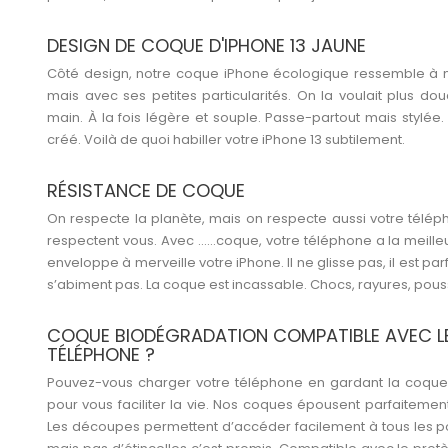
DESIGN DE COQUE D'IPHONE 13 JAUNE
Côté design, notre coque iPhone écologique ressemble à n
mais avec ses petites particularités. On la voulait plus d
main. À la fois légère et souple. Passe-partout mais stylée. 
créé. Voilà de quoi habiller votre iPhone 13 subtilement.
RÉSISTANCE DE COQUE
On respecte la planète, mais on respecte aussi votre télép
respectent vous. Avec ……coque, votre téléphone a la meilleu
enveloppe à merveille votre iPhone. Il ne glisse pas, il est p
s’abiment pas. La coque est incassable. Chocs, rayures, poussiè
COQUE BIODÉGRADATION COMPATIBLE AVEC 
TÉLÉPHONE ?
Pouvez-vous charger votre téléphone en gardant la coque 
pour vous faciliter la vie. Nos coques épousent parfaitemen
Les découpes permettent d’accéder facilement à tous les port