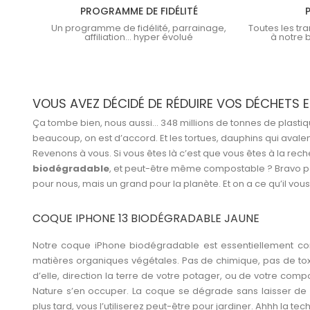
PROGRAMME DE FIDÉLITÉ
Un programme de fidélité, parrainage,
Toutes les tr
affiliation... hyper évolué
à notre 
VOUS AVEZ DÉCIDÉ DE RÉDUIRE VOS DÉCHETS E
Ça tombe bien, nous aussi… 348 millions de tonnes de plast
beaucoup, on est d’accord. Et les tortues, dauphins qui avalen
Revenons à vous. Si vous êtes là c’est que vous êtes à la re
biodégradable
, et peut-être même compostable ? Bravo pet
pour nous, mais un grand pour la planète. Et on a ce qu’il vou
COQUE IPHONE 13 BIODÉGRADABLE JAUNE
Notre
coque iPhone biodégradable
est essentiellement co
matières organiques végétales. Pas de chimique, pas de tox
d’elle, direction la terre de votre potager, ou de votre com
Nature s’en occuper. La coque se dégrade sans laisser de r
plus tard, vous l’utiliserez peut-être pour jardiner. Ahhh la techn