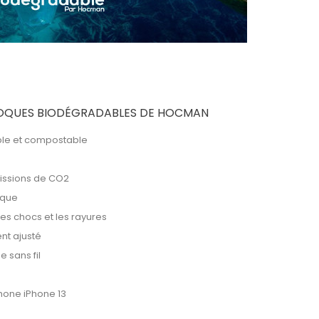
OQUES BIODÉGRADABLES DE HOCMAN
le et compostable
issions de CO2
ique
les chocs et les rayures
nt ajusté
 sans fil
hone iPhone 13