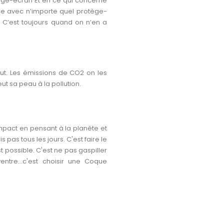
tège-écran Et en ce qui concerne
le avec n’importe quel protège-
. C’est toujours quand on n’en a
out. Les émissions de CO2 on les
ut sa peau à la pollution.
impact en pensant à la planète et
pas tous les jours. C'est faire le
t possible. C'est ne pas gaspiller
ntre...c'est choisir une
Coque