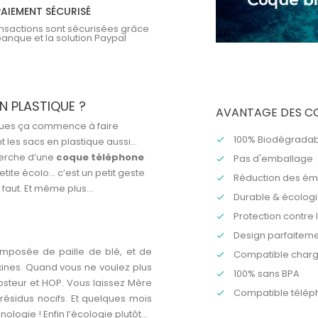
PAIEMENT SÉCURISÉ
ansactions sont sécurisées grâce
banque et la solution Paypal
N PLASTIQUE ?
AVANTAGE DES C
iques ça commence à faire
100% Biodégradab
t les sacs en plastique aussi…
cherche d’une
coque téléphone
Pas d'emballage
ite écolo… c’est un petit geste
Réduction des ém
s faut. Et même plus…
Durable & écolog
Protection contre 
Design parfaiteme
mposée de paille de blé, et de
Compatible charge
ines. Quand vous ne voulez plus
100% sans BPA
posteur et HOP. Vous laissez Mère
Compatible
télép
ésidus nocifs. Et quelques mois
ologie ! Enfin l’écologie plutôt...