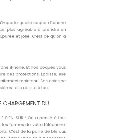
’importe quelle coque d’Iphone
ouce, plus agréable à prendre en
Épurée et jolie. C’est ce qu’on a
hone iPhone. Et nos coques vous
re des protections. Épaisse, elle
arfaitement maintenu. Ses coins ne
res : elle résiste à tout.
LE CHARGEMENT DU
? BIEN-SÛR ! On a pensé à tout
t les formes de votre téléphone.
s. C’est de la paille de blé oui,