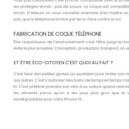
mais pas d’étincelles c’est promis. Compatible avec le pro
les protèges-écran : pas de soucis. La coque est compatib
écran. D’ailleurs on vous conseille vivement d’en mettre un
pas, que le téléphone tombe par terre. Face contre le sol.
FABRICATION DE COQUE TÉLÉPHONE
Être respectueux de l’environnement c’est l’être jusqu’au b
évite le plus possible. Conception, production, transport, on ve
ET ÊTRE ÉCO-CITOYEN C'EST QUOI AU FAIT ?
C'est faire des petites gestes au quotidien pour limiter son 
aux autres. C'est s'autoriser des bains de temps en temps mais 
tri. C'est préférer prendre son vélo à sa voiture quand cela es
les aliments parce qu'on a les yeux plus gros que le ve
biodégradable
pour votre iPhone 13...