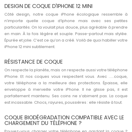
DESIGN DE COQUE D'IPHONE 12 MINI
Côté design, notre coque iPhone écologique ressemble à
n’importe quelle coque d’Iphone mais avec ses petites
particularités. On la voulait plus douce, plus agréable à prendre
en main. À la fois légère et souple. Passe-partout mais stylée.
Épurée et jolie. C’est ce qu’on a créé. Voilà de quoi habiller votre
iPhone 12 mini subtilement.
RÉSISTANCE DE COQUE
On respecte la planète, mais on respecte aussi votre téléphone
iPhone. Et nos coques vous respectent vous. Avec ……coque,
votre téléphone a la meilleure des protections. Épaisse, elle
enveloppe à merveille votre iPhone. Il ne glisse pas, il est
parfaitement maintenu. Ses coins ne s’abiment pas. La coque
est incassable. Chocs, rayures, poussières : elle résiste à tout.
COQUE BIODÉGRADATION COMPATIBLE AVEC LE
CHARGEMENT DU TÉLÉPHONE ?
Pouvez-vous charger votre téléphone en gardant la coque ?