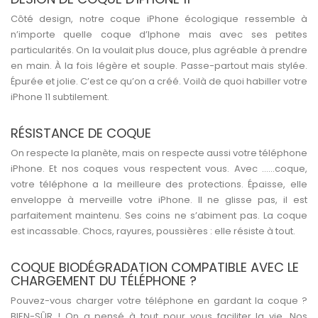
Côté design, notre coque iPhone écologique ressemble à
n’importe quelle coque d’Iphone mais avec ses petites
particularités. On la voulait plus douce, plus agréable à prendre
en main. À la fois légère et souple. Passe-partout mais stylée.
Épurée et jolie. C’est ce qu’on a créé. Voilà de quoi habiller votre
iPhone 11 subtilement.
RÉSISTANCE DE COQUE
On respecte la planète, mais on respecte aussi votre téléphone
iPhone. Et nos coques vous respectent vous. Avec ……coque,
votre téléphone a la meilleure des protections. Épaisse, elle
enveloppe à merveille votre iPhone. Il ne glisse pas, il est
parfaitement maintenu. Ses coins ne s’abiment pas. La coque
est incassable. Chocs, rayures, poussières : elle résiste à tout.
COQUE BIODÉGRADATION COMPATIBLE AVEC LE
CHARGEMENT DU TÉLÉPHONE ?
Pouvez-vous charger votre téléphone en gardant la coque ?
BIEN-SÛR ! On a pensé à tout pour vous faciliter la vie. Nos